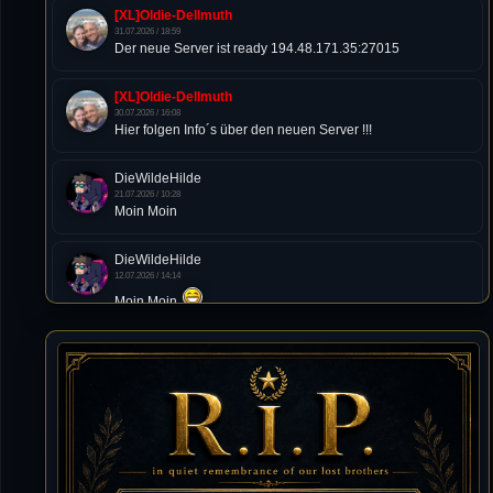
[XL]Oldie-Dellmuth
31.07.2026 / 18:59
Der neue Server ist ready 194.48.171.35:27015
[XL]Oldie-Dellmuth
30.07.2026 / 16:08
Hier folgen Info´s über den neuen Server !!!
DieWildeHilde
21.07.2026 / 10:28
Moin Moin
DieWildeHilde
12.07.2026 / 14:14
Moin Moin
Tommy
10.07.2026 / 22:25
von chickpea^^
Tommy
10.07.2026 / 22:25
Letzte Aktivität:
27. Dez 2023, 22:48