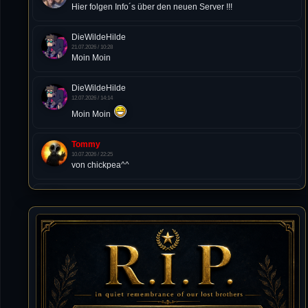
Hier folgen Info´s über den neuen Server !!!
DieWildeHilde
21.07.2026 / 10:28
Moin Moin
DieWildeHilde
12.07.2026 / 14:14
Moin Moin
Tommy
10.07.2026 / 22:25
von chickpea^^
Tommy
10.07.2026 / 22:25
Letzte Aktivität:
27. Dez 2023, 22:48
DieWildeHilde
10.07.2026 / 12:48
Happy Birthday Chickpea