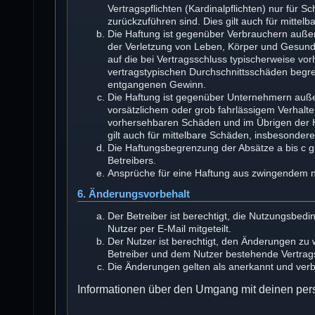
Vertragspflichten (Kardinalpflichten) nur für S
zurückzuführen sind. Dies gilt auch für mitt
Die Haftung ist gegenüber Verbrauchern außer
der Verletzung von Leben, Körper und Gesundhe
auf die bei Vertragsschluss typischerweise v
vertragstypischen Durchschnittsschäden begren
entgangenen Gewinn.
Die Haftung ist gegenüber Unternehmern auße
vorsätzlichem oder grob fahrlässigem Verhalte
vorhersehbaren Schäden und im Übrigen der H
gilt auch für mittelbare Schäden, insbesonde
Die Haftungsbegrenzung der Absätze a bis c gi
Betreibers.
Ansprüche für eine Haftung aus zwingendem n
6. Änderungsvorbehalt
Der Betreiber ist berechtigt, die Nutzungsbe
Nutzer per E-Mail mitgeteilt.
Der Nutzer ist berechtigt, den Änderungen zu
Betreiber und dem Nutzer bestehende Vertragsv
Die Änderungen gelten als anerkannt und ver
Informationen über den Umgang mit deinen pers