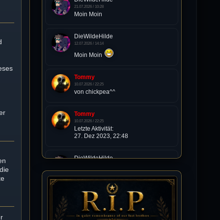
21.07.2026 / 10:28
Moin Moin
DieWildeHilde
d
12.07.2026 / 14:14
Moin Moin
eses
Tommy
10.07.2026 / 22:25
t
von chickpea^^
er
Tommy
10.07.2026 / 22:25
Letzte Aktivität:
27. Dez 2023, 22:48
DieWildeHilde
en
10.07.2026 / 12:48
die
Happy Birthday Chickpea
te
DieWildeHilde
10.07.2026 / 10:08
r
Hallo meine Lieben!