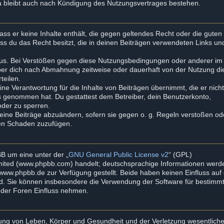
a bleibt auch nach Kündigung des Nutzungsvertrages bestehen.
dass er keine Inhalte enthält, die gegen geltendes Recht oder die guten
ass du das Recht besitzt, die in deinen Beiträgen verwendeten Links un
aus. Bei Verstößen gegen diese Nutzungsbedingungen oder anderer im
iber dich nach Abmahnung zeitweise oder dauerhaft von der Nutzung di
teilen.
ne Verantwortung für die Inhalte von Beiträgen übernimmt, die er nich
tnis genommen hat. Du gestattest dem Betreiber, dein Benutzerkonto,
oder zu sperren.
deine Beiträge abzuändern, sofern sie gegen o. g. Regeln verstoßen od
ten Schaden zuzufügen.
B um eine unter der „
GNU General Public License v2
“ (GPL)
imited (www.phpbb.com) handelt; deutschsprachige Informationen werd
ww.phpbb.de zur Verfügung gestellt. Beide haben keinen Einfluss auf 
rd. Sie können insbesondere die Verwendung der Software für bestimm
mder Foren Einfluss nehmen.
zung von Leben, Körper und Gesundheit und der Verletzung wesentliche