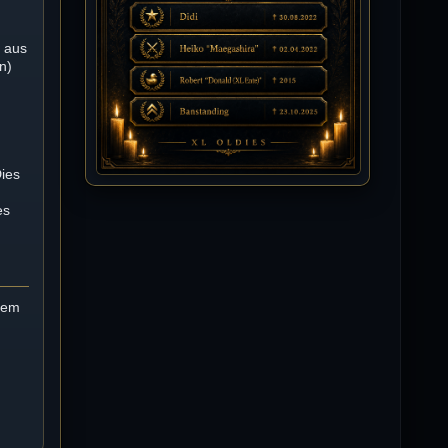
Isimiyaki
n aus
10.07.2026 / 00:34
n)
Alles gute chickpea
Mojochilla
02.07.2026 / 15:53
Was geht aaaaaaaaaaaab
Dies
es
[XL]Oldie-Dellmuth
01.07.2026 / 14:09
Wartungsarbeiten zwischen 12 - 13
Uhr am Freitag !!!
 dem
]λτ™[-Μεмрђїی-]
14.06.2026 / 14:11
sieht richtig gut aus
[XL]Oldie-Dellmuth
14.06.2026 / 00:29
Soweit ist die HP fertig für heute