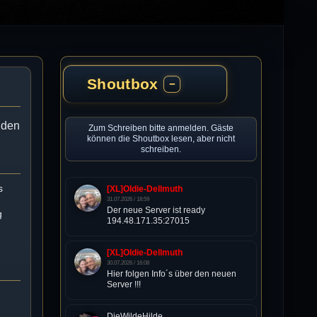
Shoutbox
−
enden
Zum Schreiben bitte anmelden. Gäste
können die Shoutbox lesen, aber nicht
schreiben.
s
[XL]Oldie-Dellmuth
31.07.2026 / 18:59
Der neue Server ist ready
g
194.48.171.35:27015
[XL]Oldie-Dellmuth
30.07.2026 / 16:08
Hier folgen Info´s über den neuen
Server !!!
DieWildeHilde