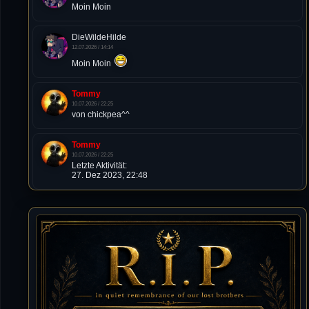
Moin Moin
DieWildeHilde
12.07.2026 / 14:14
Moin Moin
Tommy
10.07.2026 / 22:25
von chickpea^^
Tommy
10.07.2026 / 22:25
Letzte Aktivität:
27. Dez 2023, 22:48
DieWildeHilde
10.07.2026 / 12:48
Happy Birthday Chickpea
DieWildeHilde
10.07.2026 / 10:08
Hallo meine Lieben!