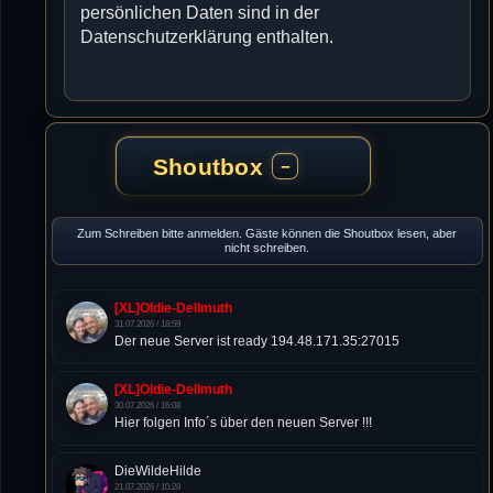
persönlichen Daten sind in der
Datenschutzerklärung enthalten.
Shoutbox
−
Zum Schreiben bitte anmelden. Gäste können die Shoutbox lesen, aber
nicht schreiben.
[XL]Oldie-Dellmuth
31.07.2026 / 18:59
Der neue Server ist ready 194.48.171.35:27015
[XL]Oldie-Dellmuth
30.07.2026 / 16:08
Hier folgen Info´s über den neuen Server !!!
DieWildeHilde
21.07.2026 / 10:28