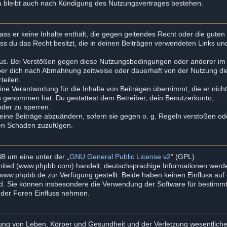
a bleibt auch nach Kündigung des Nutzungsvertrages bestehen.
dass er keine Inhalte enthält, die gegen geltendes Recht oder die guten
ass du das Recht besitzt, die in deinen Beiträgen verwendeten Links un
aus. Bei Verstößen gegen diese Nutzungsbedingungen oder anderer im
iber dich nach Abmahnung zeitweise oder dauerhaft von der Nutzung di
teilen.
ne Verantwortung für die Inhalte von Beiträgen übernimmt, die er nich
tnis genommen hat. Du gestattest dem Betreiber, dein Benutzerkonto,
oder zu sperren.
deine Beiträge abzuändern, sofern sie gegen o. g. Regeln verstoßen od
ten Schaden zuzufügen.
B um eine unter der „
GNU General Public License v2
“ (GPL)
imited (www.phpbb.com) handelt; deutschsprachige Informationen werd
ww.phpbb.de zur Verfügung gestellt. Beide haben keinen Einfluss auf 
rd. Sie können insbesondere die Verwendung der Software für bestimm
mder Foren Einfluss nehmen.
zung von Leben, Körper und Gesundheit und der Verletzung wesentliche