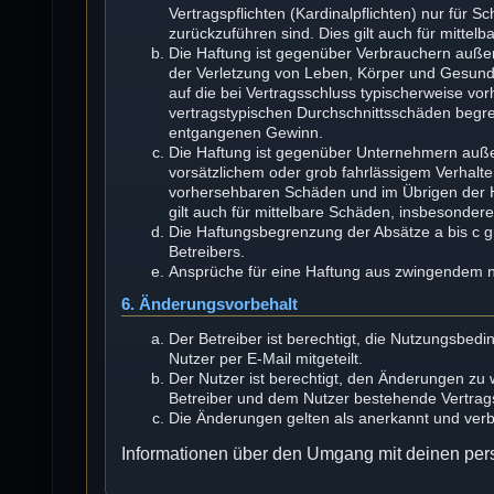
Vertragspflichten (Kardinalpflichten) nur für S
zurückzuführen sind. Dies gilt auch für mitt
Die Haftung ist gegenüber Verbrauchern außer
der Verletzung von Leben, Körper und Gesundhe
auf die bei Vertragsschluss typischerweise v
vertragstypischen Durchschnittsschäden begren
entgangenen Gewinn.
Die Haftung ist gegenüber Unternehmern auße
vorsätzlichem oder grob fahrlässigem Verhalte
vorhersehbaren Schäden und im Übrigen der H
gilt auch für mittelbare Schäden, insbesonde
Die Haftungsbegrenzung der Absätze a bis c gi
Betreibers.
Ansprüche für eine Haftung aus zwingendem n
6. Änderungsvorbehalt
Der Betreiber ist berechtigt, die Nutzungsbe
Nutzer per E-Mail mitgeteilt.
Der Nutzer ist berechtigt, den Änderungen zu
Betreiber und dem Nutzer bestehende Vertragsv
Die Änderungen gelten als anerkannt und ver
Informationen über den Umgang mit deinen pers