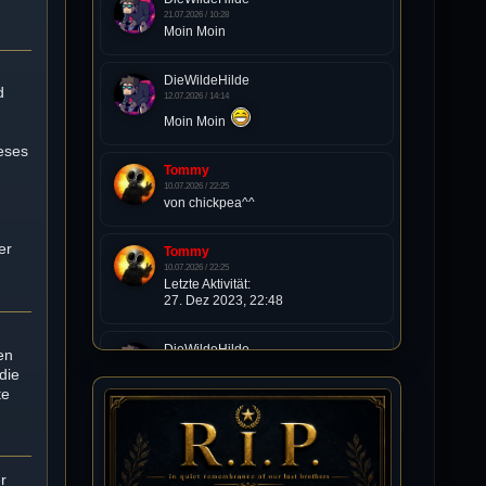
21.07.2026 / 10:28
Moin Moin
DieWildeHilde
d
12.07.2026 / 14:14
Moin Moin
eses
Tommy
10.07.2026 / 22:25
t
von chickpea^^
er
Tommy
10.07.2026 / 22:25
Letzte Aktivität:
27. Dez 2023, 22:48
DieWildeHilde
en
10.07.2026 / 12:48
die
Happy Birthday Chickpea
te
DieWildeHilde
10.07.2026 / 10:08
r
Hallo meine Lieben!