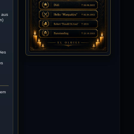
Isimiyaki
n aus
10.07.2026 / 00:34
n)
Alles gute chickpea
Mojochilla
02.07.2026 / 15:53
Was geht aaaaaaaaaaaab
Dies
es
[XL]Oldie-Dellmuth
01.07.2026 / 14:09
Wartungsarbeiten zwischen 12 - 13
Uhr am Freitag !!!
 dem
]λτ™[-Μεмрђїی-]
14.06.2026 / 14:11
sieht richtig gut aus
[XL]Oldie-Dellmuth
14.06.2026 / 00:29
Soweit ist die HP fertig für heute