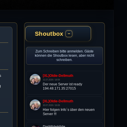
Shoutbox
−
Zum Schreiben bitte anmelden. Gäste
können die Shoutbox lesen, aber nicht
schreiben.
s
[XL]Oldie-Dellmuth
31.07.2026 / 18:59
Der neue Server ist ready
g
194.48.171.35:27015
[XL]Oldie-Dellmuth
30.07.2026 / 16:08
Hier folgen Info´s über den neuen
Server !!!
DieWildeHilde