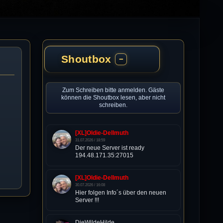
Shoutbox
−
Zum Schreiben bitte anmelden. Gäste
können die Shoutbox lesen, aber nicht
schreiben.
[XL]Oldie-Dellmuth
31.07.2026 / 18:59
Der neue Server ist ready
194.48.171.35:27015
[XL]Oldie-Dellmuth
30.07.2026 / 16:08
Hier folgen Info´s über den neuen
Server !!!
DieWildeHilde