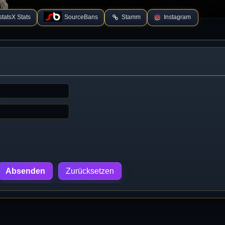
tatsX Stats
SourceBans
Stamm
Instagram