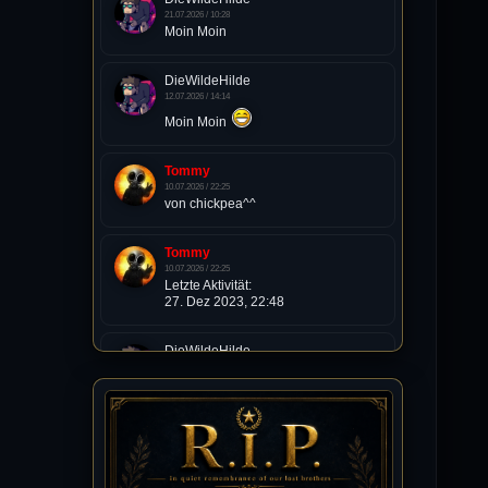
21.07.2026 / 10:28
Moin Moin
DieWildeHilde
12.07.2026 / 14:14
Moin Moin
Tommy
10.07.2026 / 22:25
von chickpea^^
Tommy
10.07.2026 / 22:25
Letzte Aktivität:
27. Dez 2023, 22:48
DieWildeHilde
10.07.2026 / 12:48
Happy Birthday Chickpea
DieWildeHilde
10.07.2026 / 10:08
Hallo meine Lieben!