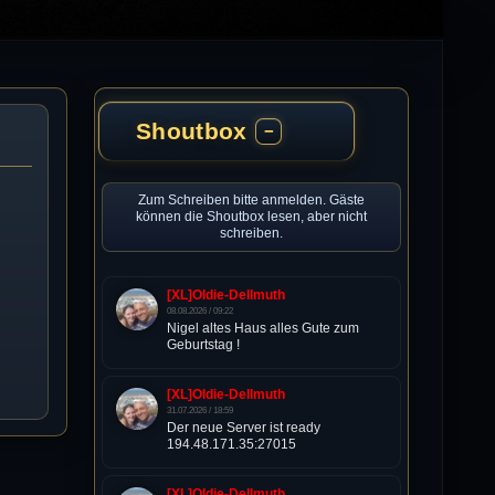
Shoutbox
−
Zum Schreiben bitte anmelden. Gäste
können die Shoutbox lesen, aber nicht
schreiben.
[XL]Oldie-Dellmuth
08.08.2026 / 09:22
Nigel altes Haus alles Gute zum
Geburtstag !
[XL]Oldie-Dellmuth
31.07.2026 / 18:59
Der neue Server ist ready
194.48.171.35:27015
[XL]Oldie-Dellmuth