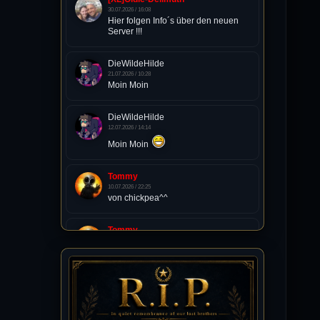
30.07.2026 / 16:08
Hier folgen Info´s über den neuen
Server !!!
DieWildeHilde
21.07.2026 / 10:28
Moin Moin
DieWildeHilde
12.07.2026 / 14:14
Moin Moin
Tommy
10.07.2026 / 22:25
von chickpea^^
Tommy
10.07.2026 / 22:25
Letzte Aktivität:
27. Dez 2023, 22:48
DieWildeHilde
10.07.2026 / 12:48