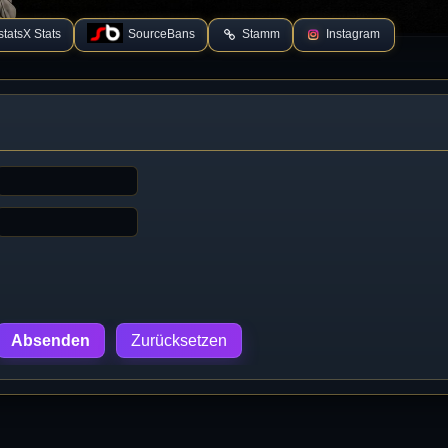
tatsX Stats
SourceBans
Stamm
Instagram