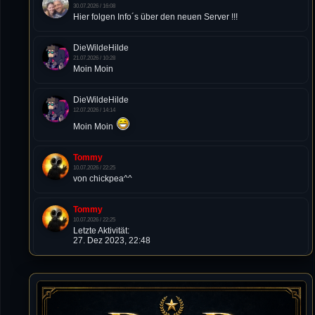
30.07.2026 / 16:08
Hier folgen Info´s über den neuen Server !!!
DieWildeHilde
21.07.2026 / 10:28
Moin Moin
DieWildeHilde
12.07.2026 / 14:14
Moin Moin
Tommy
10.07.2026 / 22:25
von chickpea^^
Tommy
10.07.2026 / 22:25
Letzte Aktivität:
27. Dez 2023, 22:48
DieWildeHilde
10.07.2026 / 12:48
Happy Birthday Chickpea