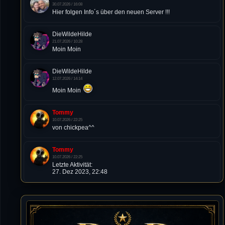
30.07.2026 / 16:08
Hier folgen Info´s über den neuen Server !!!
DieWildeHilde
21.07.2026 / 10:28
Moin Moin
DieWildeHilde
12.07.2026 / 14:14
Moin Moin
Tommy
10.07.2026 / 22:25
von chickpea^^
Tommy
10.07.2026 / 22:25
Letzte Aktivität:
27. Dez 2023, 22:48
DieWildeHilde
10.07.2026 / 12:48
Happy Birthday Chickpea