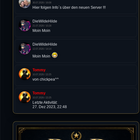
30.07.2026 / 16:08
Hier folgen Info´s über den neuen Server !!!
DieWildeHilde
21.07.2026 / 10:28
Moin Moin
DieWildeHilde
12.07.2026 / 14:14
Moin Moin
Tommy
10.07.2026 / 22:25
von chickpea^^
Tommy
10.07.2026 / 22:25
Letzte Aktivität:
27. Dez 2023, 22:48
DieWildeHilde
10.07.2026 / 12:48
Happy Birthday Chickpea