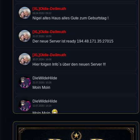
[XL]Oldie-Dellmuth
08.08.2026 / 09:22
Nigel altes Haus alles Gute zum Geburtstag !
[XL]Oldie-Dellmuth
31.07.2026 / 18:59
Der neue Server ist ready 194.48.171.35:27015
[XL]Oldie-Dellmuth
30.07.2026 / 16:08
Hier folgen Info´s über den neuen Server !!!
DieWildeHilde
21.07.2026 / 10:28
Moin Moin
DieWildeHilde
12.07.2026 / 14:14
Moin Moin
Tommy
10.07.2026 / 22:25
von chickpea^^