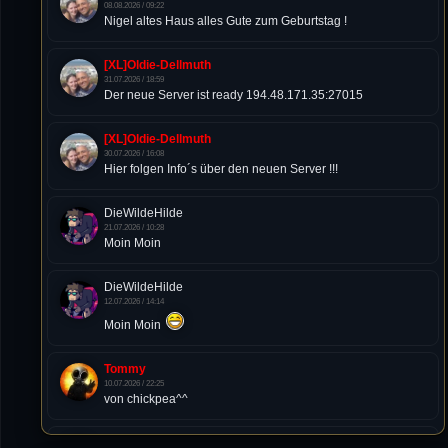
08.08.2026 / 09:22
Nigel altes Haus alles Gute zum Geburtstag !
[XL]Oldie-Dellmuth
31.07.2026 / 18:59
Der neue Server ist ready 194.48.171.35:27015
[XL]Oldie-Dellmuth
30.07.2026 / 16:08
Hier folgen Info´s über den neuen Server !!!
DieWildeHilde
21.07.2026 / 10:28
Moin Moin
DieWildeHilde
12.07.2026 / 14:14
Moin Moin
Tommy
10.07.2026 / 22:25
von chickpea^^
Tommy