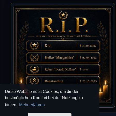
10.07.2026 / 22:25
Letzte Aktivität:
27. Dez 2023, 22:48
DieWildeHilde
10.07.2026 / 12:48
Happy Birthday Chickpea
DieWildeHilde
10.07.2026 / 10:08
Hallo meine Lieben!
Isimiyaki
10.07.2026 / 00:34
Alles gute chickpea
Mojochilla
02.07.2026 / 15:53
Diese Website nutzt Cookies, um dir den
Was geht aaaaaaaaaaaab
bestmöglichen Komfort bei der Nutzung zu
bieten.
Mehr erfahren
[XL]Oldie-Dellmuth
01.07.2026 / 14:09
Wartungsarbeiten zwischen 12 - 13 Uhr am Freitag !!!