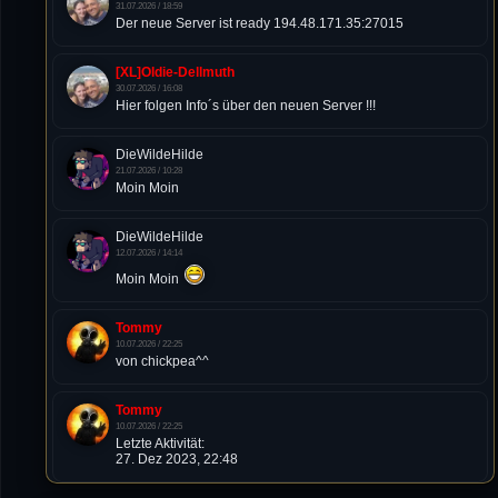
31.07.2026 / 18:59
Der neue Server ist ready 194.48.171.35:27015
[XL]Oldie-Dellmuth
30.07.2026 / 16:08
Hier folgen Info´s über den neuen Server !!!
DieWildeHilde
21.07.2026 / 10:28
Moin Moin
DieWildeHilde
12.07.2026 / 14:14
Moin Moin
Tommy
10.07.2026 / 22:25
von chickpea^^
Tommy
10.07.2026 / 22:25
Letzte Aktivität:
27. Dez 2023, 22:48