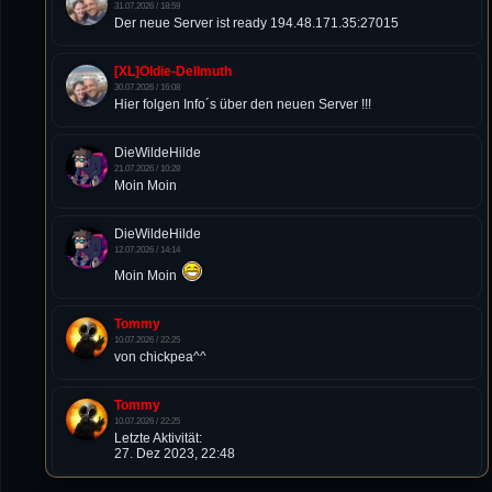
31.07.2026 / 18:59
Der neue Server ist ready 194.48.171.35:27015
[XL]Oldie-Dellmuth
30.07.2026 / 16:08
Hier folgen Info´s über den neuen Server !!!
DieWildeHilde
21.07.2026 / 10:28
Moin Moin
DieWildeHilde
12.07.2026 / 14:14
Moin Moin
Tommy
10.07.2026 / 22:25
von chickpea^^
Tommy
10.07.2026 / 22:25
Letzte Aktivität:
27. Dez 2023, 22:48