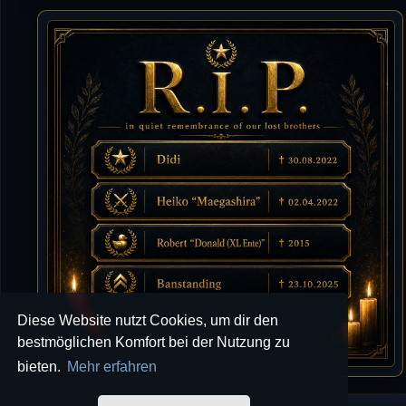
10.07.2026 / 22:25
Letzte Aktivität:
27. Dez 2023, 22:48
DieWildeHilde
10.07.2026 / 12:48
Happy Birthday Chickpea
DieWildeHilde
10.07.2026 / 10:08
Hallo meine Lieben!
Isimiyaki
10.07.2026 / 00:34
Alles gute chickpea
Mojochilla
02.07.2026 / 15:53
Diese Website nutzt Cookies, um dir den
Was geht aaaaaaaaaaaab
bestmöglichen Komfort bei der Nutzung zu
bieten.
Mehr erfahren
[XL]Oldie-Dellmuth
01.07.2026 / 14:09
Wartungsarbeiten zwischen 12 - 13 Uhr am Freitag !!!