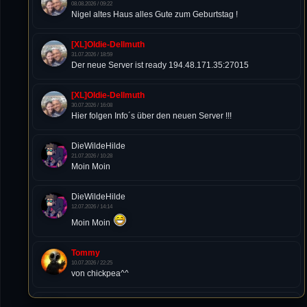
08.08.2026 / 09:22
Nigel altes Haus alles Gute zum Geburtstag !
[XL]Oldie-Dellmuth
31.07.2026 / 18:59
Der neue Server ist ready 194.48.171.35:27015
[XL]Oldie-Dellmuth
30.07.2026 / 16:08
Hier folgen Info´s über den neuen Server !!!
DieWildeHilde
21.07.2026 / 10:28
Moin Moin
DieWildeHilde
12.07.2026 / 14:14
Moin Moin
Tommy
10.07.2026 / 22:25
von chickpea^^
Tommy