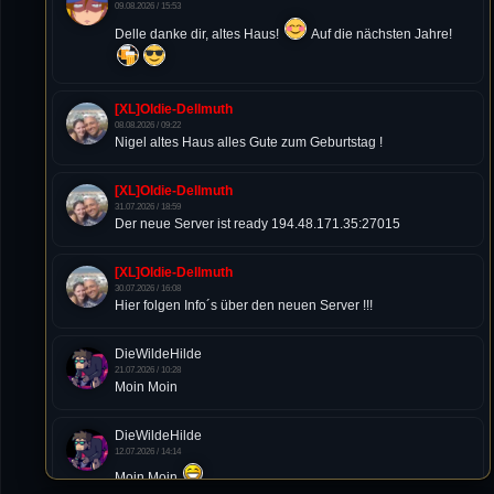
09.08.2026 / 15:53
Delle danke dir, altes Haus!
Auf die nächsten Jahre!
[XL]Oldie-Dellmuth
08.08.2026 / 09:22
Nigel altes Haus alles Gute zum Geburtstag !
[XL]Oldie-Dellmuth
31.07.2026 / 18:59
Der neue Server ist ready 194.48.171.35:27015
[XL]Oldie-Dellmuth
30.07.2026 / 16:08
Hier folgen Info´s über den neuen Server !!!
DieWildeHilde
21.07.2026 / 10:28
Moin Moin
DieWildeHilde
12.07.2026 / 14:14
Moin Moin