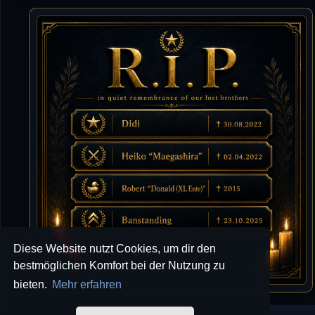
Tommy
10.07.2026 / 22:25
von chickpea^^
Tommy
10.07.2026 / 22:25
Letzte Aktivität:
27. Dez 2023, 22:48
DieWildeHilde
10.07.2026 / 12:48
Happy Birthday Chickpea
DieWildeHilde
10.07.2026 / 10:08
Hallo meine Lieben!
Diese Website nutzt Cookies, um dir den
Isimiyaki
10.07.2026 / 00:34
bestmöglichen Komfort bei der Nutzung zu
Alles gute chickpea
bieten.
Mehr erfahren
Mojochilla