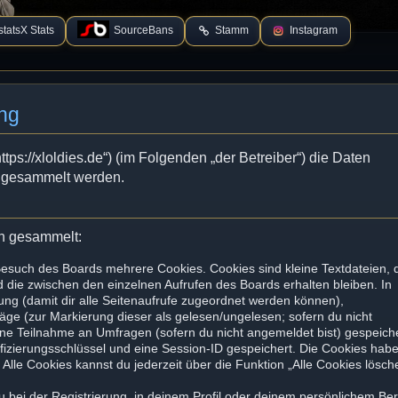
tatsX Stats
SourceBans
Stamm
Instagram
ng
tps://xloldies.de“) (im Folgenden „der Betreiber“) die Daten
 gesammelt werden.
en gesammelt:
Besuch des Boards mehrere Cookies. Cookies sind kleine Textdateien, 
 die zwischen den einzelnen Aufrufen des Boards erhalten bleiben. In
zung (damit dir alle Seitenaufrufe zugeordnet werden können),
räge (zur Markierung dieser als gelesen/ungelesen; sofern du nicht
ine Teilnahme an Umfragen (sofern du nicht angemeldet bist) gespeiche
fizierungsschlüssel und eine Session-ID gespeichert. Die Cookies hab
Alle Cookies kannst du jederzeit über die Funktion „Alle Cookies lösch
u bei der Registrierung, in deinem Profil oder deinem persönlichem Be