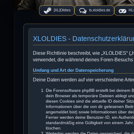
[XL]Oldies
ts.xloldies.de
HLs
XLOLDIES - Datenschutzerkläru
Diese Richtlinie beschreibt, wie „XLOLDIES“ („ht
verwendet, die während deines Foren-Besuchs
Umfang und Art der Datenspeicherung
Deine Daten werden auf vier verschiedene Art
Die Forensoftware phpBB erstellt bei deinem 
dein Browser als temporäre Dateien ablegt und
diesen Cookies sind die aktuelle ID deiner Sit
Informationen über die von dir gelesenen Beit
angemeldet bist) sowie Informationen über de
Ferner werden deine Benutzer-ID, ein Authenti
standardmäßig eine Gültigkeit von einem Jahr. 
löschen.
Weiterhin werden die Daten gespeichert, die d