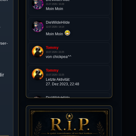
21.07.2026 / 10:28
Moin Moin
DieWildeHilde
-
12.07.2026 / 14:14
Moin Moin
ser-
Tommy
10.07.2026 / 22:25
von chickpea^^
Tommy
ir
10.07.2026 / 22:25
Letzte Aktivität:
27. Dez 2023, 22:48
DieWildeHilde
10.07.2026 / 12:48
Happy Birthday Chickpea
n
DieWildeHilde
10.07.2026 / 10:08
Hallo meine Lieben!