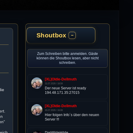
Shoutbox
−
Zum Schreiben bitte anmelden. Gäste
können die Shoutbox lesen, aber nicht
schreiben.
[XL]Oldie-Dellmuth
31.07.2026 / 18:59
Der neue Server ist ready
die
194.48.171.35:27015
[XL]Oldie-Dellmuth
rt.
30.07.2026 / 16:08
Hier folgen Info´s über den neuen
en
Server !!!
en“
reich
DieWildeHilde