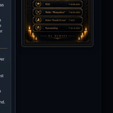
das
Isimiyaki
10.07.2026 / 00:34
Alles gute chickpea
n
e
er
Mojochilla
02.07.2026 / 15:53
Was geht aaaaaaaaaaaab
Der
[XL]Oldie-Dellmuth
01.07.2026 / 14:09
Wartungsarbeiten zwischen 12 - 13
Uhr am Freitag !!!
st
]λτ™[-Μεмрђїی-]
14.06.2026 / 14:11
sieht richtig gut aus
s
[XL]Oldie-Dellmuth
nd.
14.06.2026 / 00:29
Soweit ist die HP fertig für heute