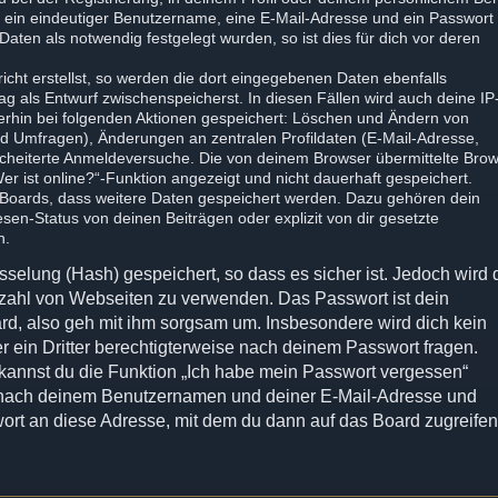
s ein eindeutiger Benutzername, eine E-Mail-Adresse und ein Passwort
aten als notwendig festgelegt wurden, so ist dies für dich vor deren
icht erstellst, so werden die dort eingegebenen Daten ebenfalls
rag als Entwurf zwischenspeicherst. In diesen Fällen wird auch deine IP
terhin bei folgenden Aktionen gespeichert: Löschen und Ändern von
nd Umfragen), Änderungen an zentralen Profildaten (E-Mail-Adresse,
cheiterte Anmeldeversuche. Die von deinem Browser übermittelte Brow
er ist online?“-Funktion angezeigt und nicht dauerhaft gespeichert.
s Boards, dass weitere Daten gespeichert werden. Dazu gehören dein
en-Status von deinen Beiträgen oder explizit von dir gesetzte
n.
selung (Hash) gespeichert, so dass es sicher ist. Jedoch wird d
elzahl von Webseiten zu verwenden. Das Passwort ist dein
rd, also geh mit ihm sorgsam um. Insbesondere wird dich kein
r ein Dritter berechtigterweise nach deinem Passwort fragen.
 kannst du die Funktion „Ich habe mein Passwort vergessen“
 nach deinem Benutzernamen und deiner E-Mail-Adresse und
ort an diese Adresse, mit dem du dann auf das Board zugreife