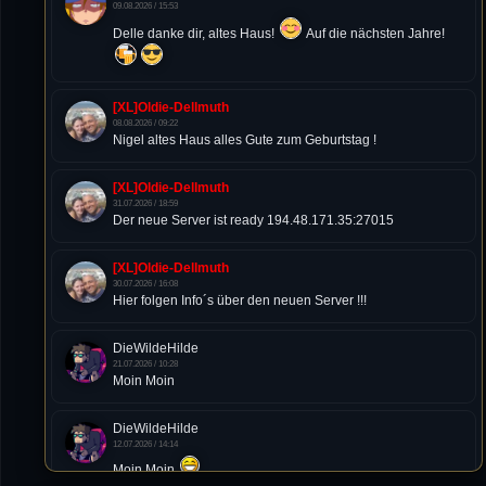
09.08.2026 / 15:53
Delle danke dir, altes Haus!
Auf die nächsten Jahre!
[XL]Oldie-Dellmuth
08.08.2026 / 09:22
Nigel altes Haus alles Gute zum Geburtstag !
[XL]Oldie-Dellmuth
31.07.2026 / 18:59
Der neue Server ist ready 194.48.171.35:27015
[XL]Oldie-Dellmuth
30.07.2026 / 16:08
Hier folgen Info´s über den neuen Server !!!
DieWildeHilde
21.07.2026 / 10:28
Moin Moin
DieWildeHilde
12.07.2026 / 14:14
Moin Moin