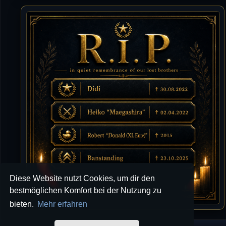
Tommy
10.07.2026 / 22:25
von chickpea^^
Tommy
10.07.2026 / 22:25
Letzte Aktivität:
27. Dez 2023, 22:48
DieWildeHilde
10.07.2026 / 12:48
Happy Birthday Chickpea
DieWildeHilde
10.07.2026 / 10:08
Hallo meine Lieben!
Diese Website nutzt Cookies, um dir den
Isimiyaki
10.07.2026 / 00:34
bestmöglichen Komfort bei der Nutzung zu
Alles gute chickpea
bieten.
Mehr erfahren
Mojochilla