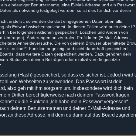
s ein eindeutiger Benutzername, eine E-Mail-Adresse und ein Passwort
aten als notwendig festgelegt wurden, so ist dies für dich vor deren
icht erstellst, so werden die dort eingegebenen Daten ebenfalls
rag als Entwurf zwischenspeicherst. In diesen Fällen wird auch deine IP
terhin bei folgenden Aktionen gespeichert: Löschen und Ändern von
nd Umfragen), Änderungen an zentralen Profildaten (E-Mail-Adresse,
cheiterte Anmeldeversuche. Die von deinem Browser übermittelte Brow
er ist online?“-Funktion angezeigt und nicht dauerhaft gespeichert.
s Boards, dass weitere Daten gespeichert werden. Dazu gehören dein
en-Status von deinen Beiträgen oder explizit von dir gesetzte
n.
selung (Hash) gespeichert, so dass es sicher ist. Jedoch wird d
elzahl von Webseiten zu verwenden. Das Passwort ist dein
rd, also geh mit ihm sorgsam um. Insbesondere wird dich kein
r ein Dritter berechtigterweise nach deinem Passwort fragen.
 kannst du die Funktion „Ich habe mein Passwort vergessen“
 nach deinem Benutzernamen und deiner E-Mail-Adresse und
ort an diese Adresse, mit dem du dann auf das Board zugreife