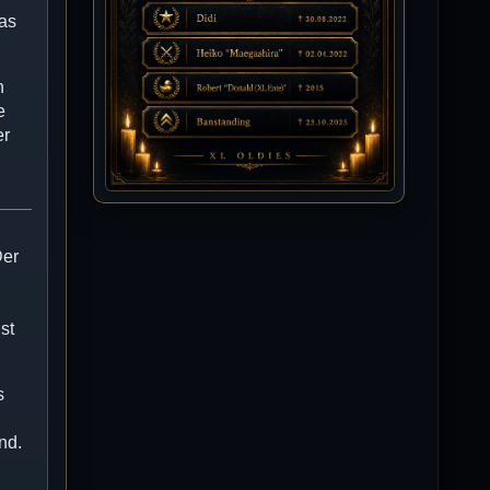
das
Isimiyaki
10.07.2026 / 00:34
Alles gute chickpea
n
e
er
Mojochilla
02.07.2026 / 15:53
Was geht aaaaaaaaaaaab
Der
[XL]Oldie-Dellmuth
01.07.2026 / 14:09
Wartungsarbeiten zwischen 12 - 13
Uhr am Freitag !!!
st
]λτ™[-Μεмрђїی-]
14.06.2026 / 14:11
sieht richtig gut aus
s
[XL]Oldie-Dellmuth
nd.
14.06.2026 / 00:29
Soweit ist die HP fertig für heute