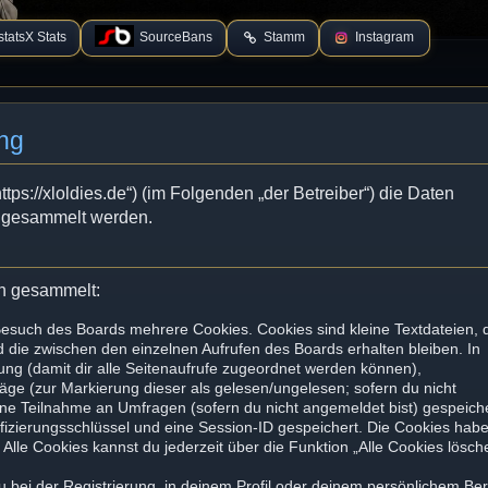
tatsX Stats
SourceBans
Stamm
Instagram
ng
tps://xloldies.de“) (im Folgenden „der Betreiber“) die Daten
 gesammelt werden.
en gesammelt:
Besuch des Boards mehrere Cookies. Cookies sind kleine Textdateien, 
 die zwischen den einzelnen Aufrufen des Boards erhalten bleiben. In
zung (damit dir alle Seitenaufrufe zugeordnet werden können),
räge (zur Markierung dieser als gelesen/ungelesen; sofern du nicht
ine Teilnahme an Umfragen (sofern du nicht angemeldet bist) gespeiche
fizierungsschlüssel und eine Session-ID gespeichert. Die Cookies hab
Alle Cookies kannst du jederzeit über die Funktion „Alle Cookies lösch
u bei der Registrierung, in deinem Profil oder deinem persönlichem Be