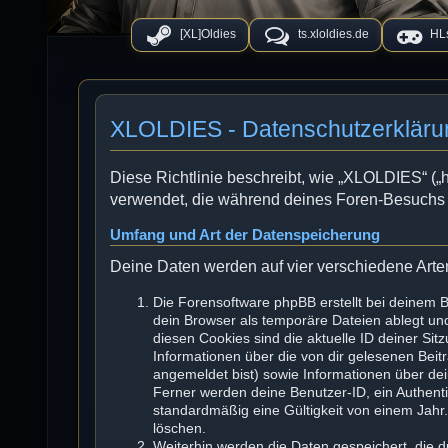
[XL]Oldies
ts.xloldies.de
HLs
XLOLDIES - Datenschutzerkläru
Diese Richtlinie beschreibt, wie „XLOLDIES“ („ht
verwendet, die während deines Foren-Besuchs
Umfang und Art der Datenspeicherung
Deine Daten werden auf vier verschiedene Art
Die Forensoftware phpBB erstellt bei deinem 
dein Browser als temporäre Dateien ablegt und
diesen Cookies sind die aktuelle ID deiner Sit
Informationen über die von dir gelesenen Beit
angemeldet bist) sowie Informationen über de
Ferner werden deine Benutzer-ID, ein Authenti
standardmäßig eine Gültigkeit von einem Jahr. 
löschen.
Weiterhin werden die Daten gespeichert, die d