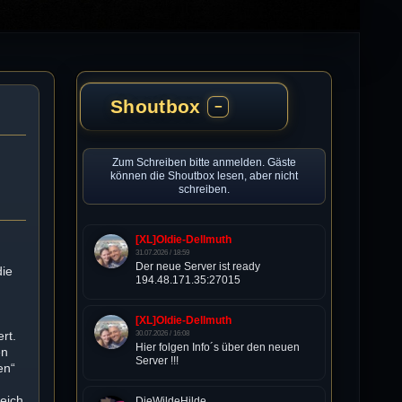
Shoutbox
−
Zum Schreiben bitte anmelden. Gäste
können die Shoutbox lesen, aber nicht
schreiben.
[XL]Oldie-Dellmuth
31.07.2026 / 18:59
Der neue Server ist ready
die
194.48.171.35:27015
[XL]Oldie-Dellmuth
rt.
30.07.2026 / 16:08
Hier folgen Info´s über den neuen
en
Server !!!
en“
reich
DieWildeHilde