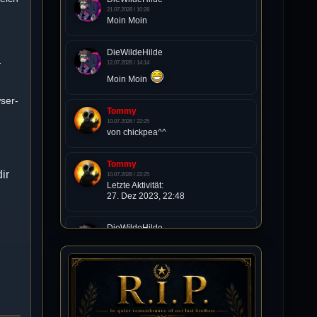
21.07.2026 / 10:28
Moin Moin
DieWildeHilde
-
12.07.2026 / 14:14
Moin Moin
ser-
Tommy
10.07.2026 / 22:25
von chickpea^^
Tommy
ir
10.07.2026 / 22:25
Letzte Aktivität:
27. Dez 2023, 22:48
DieWildeHilde
10.07.2026 / 12:48
Happy Birthday Chickpea
n
DieWildeHilde
10.07.2026 / 10:08
Hallo meine Lieben!