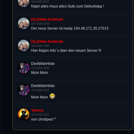
08.08.2026 / 09:22
Nigel altes Haus alles Gute zum Geburtstag !
[XL]Oldie-Dellmuth
31.07.2026 / 18:59
Der neue Server ist ready 194.48.171.35:27015
[XL]Oldie-Dellmuth
30.07.2026 / 16:08
Hier folgen Info´s über den neuen Server !!!
DieWildeHilde
21.07.2026 / 10:28
Moin Moin
DieWildeHilde
12.07.2026 / 14:14
Moin Moin
Tommy
10.07.2026 / 22:25
von chickpea^^
Tommy