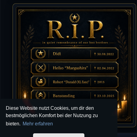
10.07.2026 / 22:25
Letzte Aktivität:
27. Dez 2023, 22:48
DieWildeHilde
10.07.2026 / 12:48
Happy Birthday Chickpea
DieWildeHilde
10.07.2026 / 10:08
Hallo meine Lieben!
Isimiyaki
10.07.2026 / 00:34
Alles gute chickpea
Mojochilla
02.07.2026 / 15:53
Diese Website nutzt Cookies, um dir den
Was geht aaaaaaaaaaaab
bestmöglichen Komfort bei der Nutzung zu
bieten.
Mehr erfahren
[XL]Oldie-Dellmuth
01.07.2026 / 14:09
Wartungsarbeiten zwischen 12 - 13 Uhr am Freitag !!!