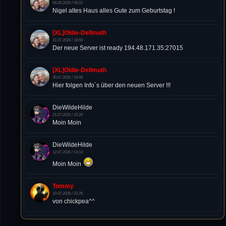
08.08.2026 / 09:22
Nigel altes Haus alles Gute zum Geburtstag !
[XL]Oldie-Dellmuth
31.07.2026 / 18:59
Der neue Server ist ready 194.48.171.35:27015
[XL]Oldie-Dellmuth
30.07.2026 / 16:08
Hier folgen Info´s über den neuen Server !!!
DieWildeHilde
21.07.2026 / 10:28
Moin Moin
DieWildeHilde
12.07.2026 / 14:14
Moin Moin
Tommy
10.07.2026 / 22:25
von chickpea^^
Tommy