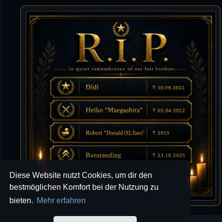
10.07.2026 / 22:25
Letzte Aktivität:
27. Dez 2023, 22:48
DieWildeHilde
10.07.2026 / 12:48
Happy Birthday Chickpea
DieWildeHilde
10.07.2026 / 10:08
Hallo meine Lieben!
Isimiyaki
10.07.2026 / 00:34
Alles gute chickpea
Mojochilla
02.07.2026 / 15:53
Diese Website nutzt Cookies, um dir den
Was geht aaaaaaaaaaaab
bestmöglichen Komfort bei der Nutzung zu
bieten.
Mehr erfahren
[XL]Oldie-Dellmuth
01.07.2026 / 14:09
Wartungsarbeiten zwischen 12 - 13 Uhr am Freitag !!!