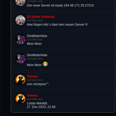
31.07.2026 / 18:59
Der neue Server ist ready 194.48.171.35:27015
[XL]Oldie-Dellmuth
30.07.2026 / 16:08
Hier folgen Info´s über den neuen Server !!!
DieWildeHilde
21.07.2026 / 10:28
Moin Moin
DieWildeHilde
12.07.2026 / 14:14
Moin Moin
Tommy
10.07.2026 / 22:25
von chickpea^^
Tommy
10.07.2026 / 22:25
Letzte Aktivität:
27. Dez 2023, 22:48