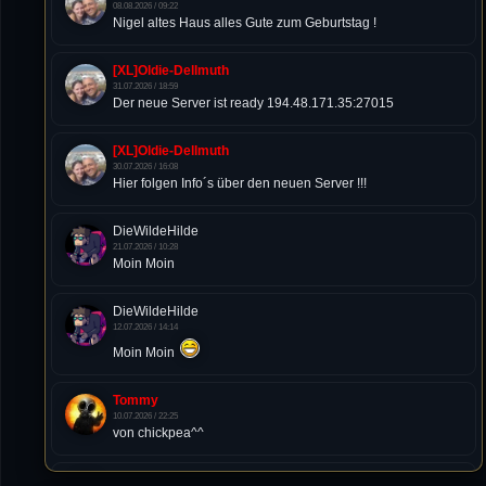
08.08.2026 / 09:22
Nigel altes Haus alles Gute zum Geburtstag !
[XL]Oldie-Dellmuth
31.07.2026 / 18:59
Der neue Server ist ready 194.48.171.35:27015
[XL]Oldie-Dellmuth
30.07.2026 / 16:08
Hier folgen Info´s über den neuen Server !!!
DieWildeHilde
21.07.2026 / 10:28
Moin Moin
DieWildeHilde
12.07.2026 / 14:14
Moin Moin
Tommy
10.07.2026 / 22:25
von chickpea^^
Tommy