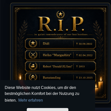
10.07.2026 / 22:25
Letzte Aktivität:
27. Dez 2023, 22:48
DieWildeHilde
10.07.2026 / 12:48
Happy Birthday Chickpea
DieWildeHilde
10.07.2026 / 10:08
Hallo meine Lieben!
Isimiyaki
10.07.2026 / 00:34
Alles gute chickpea
Mojochilla
02.07.2026 / 15:53
Diese Website nutzt Cookies, um dir den
Was geht aaaaaaaaaaaab
bestmöglichen Komfort bei der Nutzung zu
bieten.
Mehr erfahren
[XL]Oldie-Dellmuth
01.07.2026 / 14:09
Wartungsarbeiten zwischen 12 - 13 Uhr am Freitag !!!