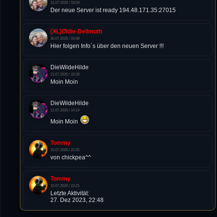
31.07.2026 / 18:59
Der neue Server ist ready 194.48.171.35:27015
[XL]Oldie-Dellmuth
30.07.2026 / 16:08
Hier folgen Info´s über den neuen Server !!!
DieWildeHilde
21.07.2026 / 10:28
Moin Moin
DieWildeHilde
12.07.2026 / 14:14
Moin Moin
Tommy
10.07.2026 / 22:25
von chickpea^^
Tommy
10.07.2026 / 22:25
Letzte Aktivität:
27. Dez 2023, 22:48