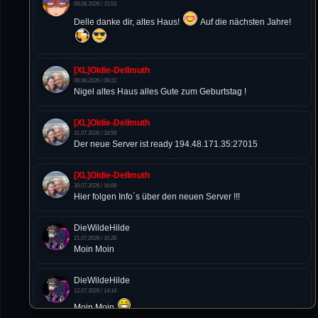
09.08.2026 / 15:53
Delle danke dir, altes Haus!
Auf die nächsten Jahre!
[XL]Oldie-Dellmuth
08.08.2026 / 09:22
Nigel altes Haus alles Gute zum Geburtstag !
[XL]Oldie-Dellmuth
31.07.2026 / 18:59
Der neue Server ist ready 194.48.171.35:27015
[XL]Oldie-Dellmuth
30.07.2026 / 16:08
Hier folgen Info´s über den neuen Server !!!
DieWildeHilde
21.07.2026 / 10:28
Moin Moin
DieWildeHilde
12.07.2026 / 14:14
Moin Moin