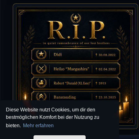
Tommy
10.07.2026 / 22:25
von chickpea^^
Tommy
10.07.2026 / 22:25
Letzte Aktivität:
27. Dez 2023, 22:48
DieWildeHilde
10.07.2026 / 12:48
Happy Birthday Chickpea
DieWildeHilde
10.07.2026 / 10:08
Hallo meine Lieben!
Diese Website nutzt Cookies, um dir den
Isimiyaki
10.07.2026 / 00:34
bestmöglichen Komfort bei der Nutzung zu
Alles gute chickpea
bieten.
Mehr erfahren
Mojochilla