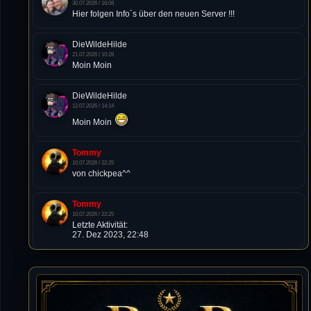
30.07.2026 / 16:08
Hier folgen Info´s über den neuen Server !!!
DieWildeHilde
21.07.2026 / 10:28
Moin Moin
DieWildeHilde
12.07.2026 / 14:14
Moin Moin
Tommy
10.07.2026 / 22:25
von chickpea^^
Tommy
10.07.2026 / 22:25
Letzte Aktivität:
27. Dez 2023, 22:48
DieWildeHilde
10.07.2026 / 12:48
Happy Birthday Chickpea