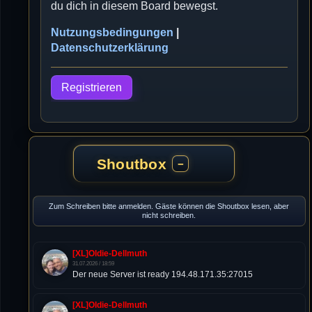
du dich in diesem Board bewegst.
Nutzungsbedingungen
|
Datenschutzerklärung
Registrieren
Shoutbox
−
Zum Schreiben bitte anmelden. Gäste können die Shoutbox lesen, aber
nicht schreiben.
[XL]Oldie-Dellmuth
31.07.2026 / 18:59
Der neue Server ist ready 194.48.171.35:27015
[XL]Oldie-Dellmuth