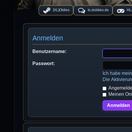
[XL]Oldies
ts.xloldies.de
HLs
Anmelden
Benutzername:
Passwort:
Ich habe mei
Die Aktivieru
Angemeldet
Meinen Onli