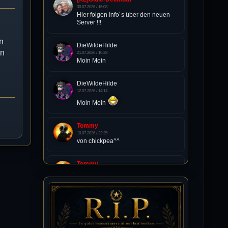
30.07.2026 / 16:08
Hier folgen Info´s über den neuen
Server !!!
n
DieWildeHilde
nn
21.07.2026 / 10:28
Moin Moin
DieWildeHilde
12.07.2026 / 14:14
Moin Moin
Tommy
10.07.2026 / 22:25
von chickpea^^
Tommy
10.07.2026 / 22:25
Letzte Aktivität:
27. Dez 2023, 22:48
DieWildeHilde
10.07.2026 / 12:48