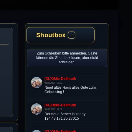
Shoutbox
−
Zum Schreiben bitte anmelden. Gäste
können die Shoutbox lesen, aber nicht
schreiben.
[XL]Oldie-Dellmuth
08.08.2026 / 09:22
Nigel altes Haus alles Gute zum
Geburtstag !
[XL]Oldie-Dellmuth
31.07.2026 / 18:59
Der neue Server ist ready
194.48.171.35:27015
[XL]Oldie-Dellmuth