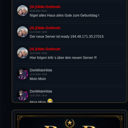
[XL]Oldie-Dellmuth
08.08.2026 / 09:22
Nigel altes Haus alles Gute zum Geburtstag !
[XL]Oldie-Dellmuth
31.07.2026 / 18:59
Der neue Server ist ready 194.48.171.35:27015
[XL]Oldie-Dellmuth
30.07.2026 / 16:08
Hier folgen Info´s über den neuen Server !!!
DieWildeHilde
21.07.2026 / 10:28
Moin Moin
DieWildeHilde
12.07.2026 / 14:14
Moin Moin
Tommy
10.07.2026 / 22:25
von chickpea^^