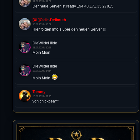
31.07.2026 / 18:59
Der neue Server ist ready 194.48.171.35:27015
[XL]Oldie-Dellmuth
30.07.2026 / 16:08
Hier folgen Info´s über den neuen Server !!!
DieWildeHilde
21.07.2026 / 10:28
Moin Moin
DieWildeHilde
12.07.2026 / 14:14
Moin Moin
Tommy
10.07.2026 / 22:25
von chickpea^^
Tommy
10.07.2026 / 22:25
Letzte Aktivität:
27. Dez 2023, 22:48