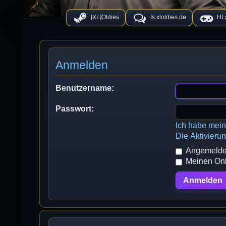
[XL]Oldies
ts.xloldies.de
HLs
Anmelden
Benutzername:
Passwort:
Ich habe mei
Die Aktivieru
Angemeldet
Meinen Onli