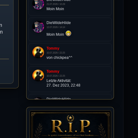
21.07.2026 / 10:28
Moin Moin
DieWildeHilde
n
12.07.2026 / 14:14
nn
Moin Moin
Tommy
10.07.2026 / 22:25
von chickpea^^
Tommy
10.07.2026 / 22:25
Letzte Aktivität:
27. Dez 2023, 22:48
DieWildeHilde
10.07.2026 / 12:48
Happy Birthday Chickpea
DieWildeHilde
10.07.2026 / 10:08
Hallo meine Lieben!