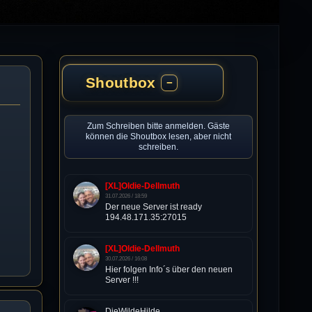
Shoutbox
−
Zum Schreiben bitte anmelden. Gäste
können die Shoutbox lesen, aber nicht
schreiben.
[XL]Oldie-Dellmuth
31.07.2026 / 18:59
Der neue Server ist ready
194.48.171.35:27015
[XL]Oldie-Dellmuth
30.07.2026 / 16:08
Hier folgen Info´s über den neuen
Server !!!
DieWildeHilde