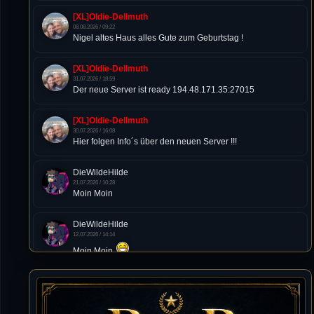
[XL]Oldie-Dellmuth
08.08.2026 / 09:22
Nigel altes Haus alles Gute zum Geburtstag !
[XL]Oldie-Dellmuth
31.07.2026 / 18:59
Der neue Server ist ready 194.48.171.35:27015
[XL]Oldie-Dellmuth
30.07.2026 / 16:08
Hier folgen Info´s über den neuen Server !!!
DieWildeHilde
21.07.2026 / 10:28
Moin Moin
DieWildeHilde
12.07.2026 / 14:14
Moin Moin
Tommy
10.07.2026 / 22:25
von chickpea^^