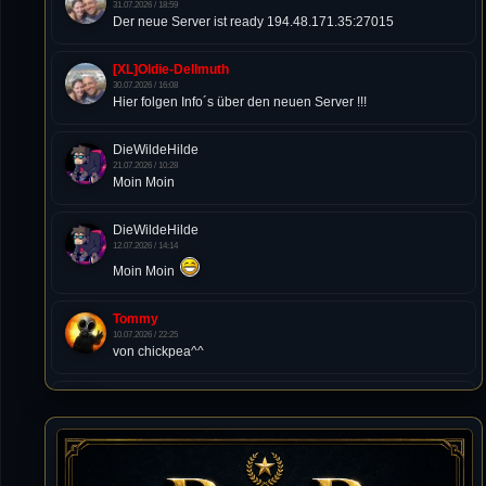
31.07.2026 / 18:59
Der neue Server ist ready 194.48.171.35:27015
[XL]Oldie-Dellmuth
30.07.2026 / 16:08
Hier folgen Info´s über den neuen Server !!!
DieWildeHilde
21.07.2026 / 10:28
Moin Moin
DieWildeHilde
12.07.2026 / 14:14
Moin Moin
Tommy
10.07.2026 / 22:25
von chickpea^^
Tommy
10.07.2026 / 22:25
Letzte Aktivität:
27. Dez 2023, 22:48