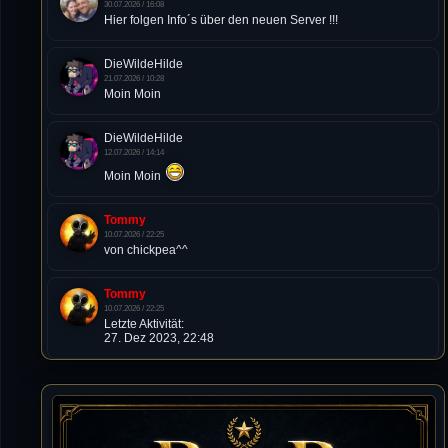
30.07.2026 / 16:08
Hier folgen Info´s über den neuen Server !!!
DieWildeHilde
21.07.2026 / 10:28
Moin Moin
DieWildeHilde
12.07.2026 / 14:14
Moin Moin
Tommy
10.07.2026 / 22:25
von chickpea^^
Tommy
10.07.2026 / 22:25
Letzte Aktivität:
27. Dez 2023, 22:48
DieWildeHilde
10.07.2026 / 12:48
Happy Birthday Chickpea