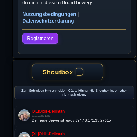
du dich in diesem Board bewegst.
Nutzungsbedingungen
|
Datenschutzerklärung
Registrieren
Shoutbox
−
Zum Schreiben bitte anmelden. Gäste können die Shoutbox lesen, aber
nicht schreiben.
[XL]Oldie-Dellmuth
31.07.2026 / 18:59
Der neue Server ist ready 194.48.171.35:27015
[XL]Oldie-Dellmuth