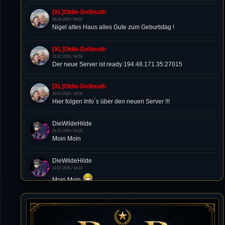
[XL]Oldie-Dellmuth
08.08.2026 / 09:22
Nigel altes Haus alles Gute zum Geburtstag !
[XL]Oldie-Dellmuth
31.07.2026 / 18:59
Der neue Server ist ready 194.48.171.35:27015
[XL]Oldie-Dellmuth
30.07.2026 / 16:08
Hier folgen Info´s über den neuen Server !!!
DieWildeHilde
21.07.2026 / 10:28
Moin Moin
DieWildeHilde
12.07.2026 / 14:14
Moin Moin
Tommy
10.07.2026 / 22:25
von chickpea^^