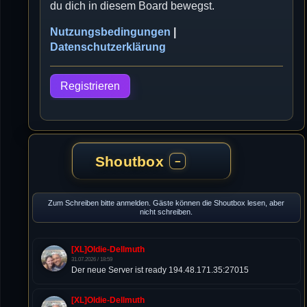
du dich in diesem Board bewegst.
Nutzungsbedingungen
|
Datenschutzerklärung
Registrieren
Shoutbox
−
Zum Schreiben bitte anmelden. Gäste können die Shoutbox lesen, aber
nicht schreiben.
[XL]Oldie-Dellmuth
31.07.2026 / 18:59
Der neue Server ist ready 194.48.171.35:27015
[XL]Oldie-Dellmuth