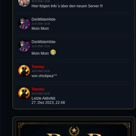
30.07.2026 / 16:08
Hier folgen Info´s über den neuen Server !!!
DieWildeHilde
21.07.2026 / 10:28
Moin Moin
DieWildeHilde
12.07.2026 / 14:14
Moin Moin
Tommy
10.07.2026 / 22:25
von chickpea^^
Tommy
10.07.2026 / 22:25
Letzte Aktivität:
27. Dez 2023, 22:48
DieWildeHilde
10.07.2026 / 12:48
Happy Birthday Chickpea