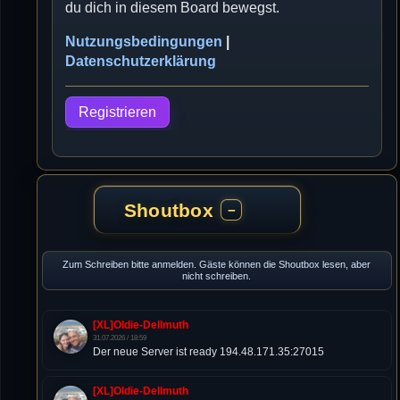
du dich in diesem Board bewegst.
Nutzungsbedingungen
|
Datenschutzerklärung
Registrieren
Shoutbox
−
Zum Schreiben bitte anmelden. Gäste können die Shoutbox lesen, aber
nicht schreiben.
[XL]Oldie-Dellmuth
31.07.2026 / 18:59
Der neue Server ist ready 194.48.171.35:27015
[XL]Oldie-Dellmuth