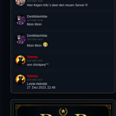
30.07.2026 / 16:08
Hier folgen Info´s über den neuen Server !!!
DieWildeHilde
21.07.2026 / 10:28
Moin Moin
DieWildeHilde
12.07.2026 / 14:14
Moin Moin
Tommy
10.07.2026 / 22:25
von chickpea^^
Tommy
10.07.2026 / 22:25
Letzte Aktivität:
27. Dez 2023, 22:48
DieWildeHilde
10.07.2026 / 12:48
Happy Birthday Chickpea