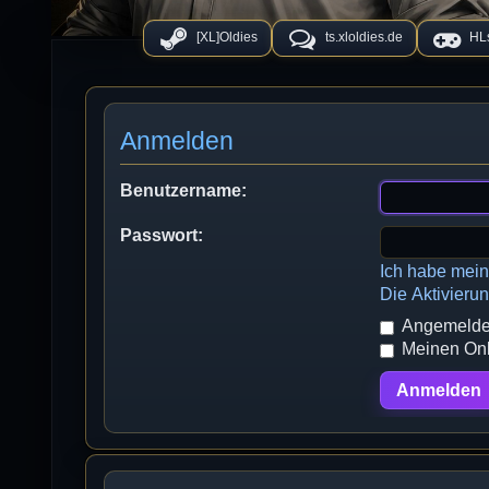
[XL]Oldies
ts.xloldies.de
HLs
Anmelden
Benutzername:
Passwort:
Ich habe mei
Die Aktivieru
Angemeldet
Meinen Onli