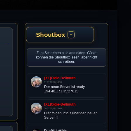
Shoutbox
−
Zum Schreiben bitte anmelden. Gäste
können die Shoutbox lesen, aber nicht
schreiben.
[XL]Oldie-Dellmuth
31.07.2026 / 18:59
Der neue Server ist ready
194.48.171.35:27015
[XL]Oldie-Dellmuth
30.07.2026 / 16:08
Hier folgen Info´s über den neuen
Server !!!
DieWildeHilde