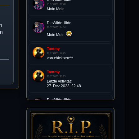
21.07.2026 / 10:28
Moin Moin
DieWildeHilde
n
12.07.2026 / 14:14
nn
Moin Moin
Tommy
10.07.2026 / 22:25
von chickpea^^
Tommy
10.07.2026 / 22:25
Letzte Aktivität:
27. Dez 2023, 22:48
DieWildeHilde
10.07.2026 / 12:48
Happy Birthday Chickpea
DieWildeHilde
10.07.2026 / 10:08
Hallo meine Lieben!