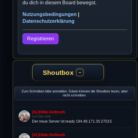
du dich in diesem Board bewegst.
Nutzungsbedingungen
|
Datenschutzerklärung
Registrieren
Shoutbox
−
Zum Schreiben bitte anmelden. Gäste können die Shoutbox lesen, aber
nicht schreiben.
[XL]Oldie-Dellmuth
31.07.2026 / 18:59
Der neue Server ist ready 194.48.171.35:27015
[XL]Oldie-Dellmuth