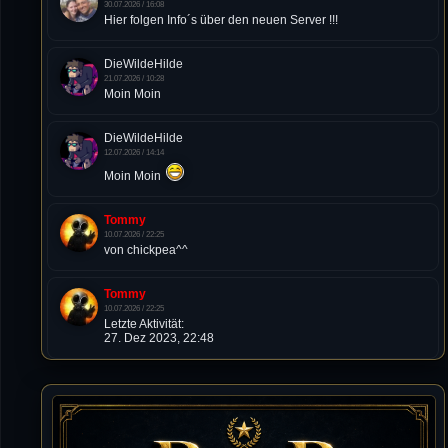
30.07.2026 / 16:08
Hier folgen Info´s über den neuen Server !!!
DieWildeHilde
21.07.2026 / 10:28
Moin Moin
DieWildeHilde
12.07.2026 / 14:14
Moin Moin
Tommy
10.07.2026 / 22:25
von chickpea^^
Tommy
10.07.2026 / 22:25
Letzte Aktivität:
27. Dez 2023, 22:48
DieWildeHilde
10.07.2026 / 12:48
Happy Birthday Chickpea