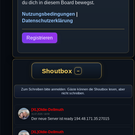
du dich in diesem Board bewegst.
Nutzungsbedingungen
|
Datenschutzerklärung
Registrieren
Shoutbox
−
Zum Schreiben bitte anmelden. Gäste können die Shoutbox lesen, aber
nicht schreiben.
[XL]Oldie-Dellmuth
31.07.2026 / 18:59
Der neue Server ist ready 194.48.171.35:27015
[XL]Oldie-Dellmuth