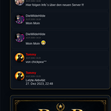
30.07.2026 / 16:08
Hier folgen Info´s über den neuen Server !!!
DieWildeHilde
21.07.2026 / 10:28
Moin Moin
DieWildeHilde
12.07.2026 / 14:14
Moin Moin
Tommy
10.07.2026 / 22:25
von chickpea^^
Tommy
10.07.2026 / 22:25
Letzte Aktivität:
27. Dez 2023, 22:48
DieWildeHilde
10.07.2026 / 12:48
Happy Birthday Chickpea