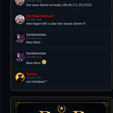
31.07.2026 / 18:59
Der neue Server ist ready 194.48.171.35:27015
[XL]Oldie-Dellmuth
30.07.2026 / 16:08
Hier folgen Info´s über den neuen Server !!!
DieWildeHilde
21.07.2026 / 10:28
Moin Moin
DieWildeHilde
12.07.2026 / 14:14
Moin Moin
Tommy
10.07.2026 / 22:25
von chickpea^^
Tommy
10.07.2026 / 22:25
Letzte Aktivität:
27. Dez 2023, 22:48