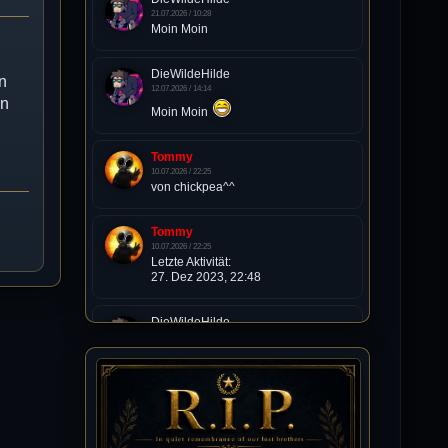
21.07.2026 / 10:28
Moin Moin
DieWildeHilde
n
12.07.2026 / 14:14
nn
Moin Moin
Tommy
10.07.2026 / 22:25
von chickpea^^
Tommy
10.07.2026 / 22:25
Letzte Aktivität:
27. Dez 2023, 22:48
DieWildeHilde
10.07.2026 / 12:48
Happy Birthday Chickpea
DieWildeHilde
10.07.2026 / 10:08
Hallo meine Lieben!