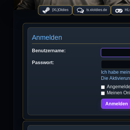
[XL]Oldies
ts.xloldies.de
HLs
Anmelden
Benutzername:
Passwort:
Ich habe mei
Die Aktivieru
Angemeldet
Meinen Onli