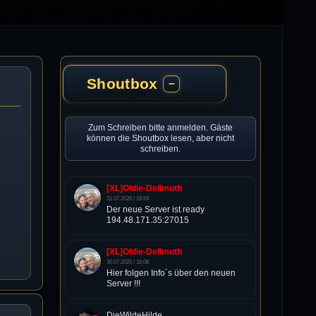
Shoutbox
−
Zum Schreiben bitte anmelden. Gäste
können die Shoutbox lesen, aber nicht
schreiben.
[XL]Oldie-Dellmuth
31.07.2026 / 18:59
Der neue Server ist ready
194.48.171.35:27015
[XL]Oldie-Dellmuth
30.07.2026 / 16:08
Hier folgen Info´s über den neuen
Server !!!
DieWildeHilde