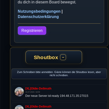
du dich in diesem Board bewegst.
Nutzungsbedingungen
|
Datenschutzerklärung
Registrieren
Shoutbox
−
Zum Schreiben bitte anmelden. Gäste können die Shoutbox lesen, aber
nicht schreiben.
[XL]Oldie-Dellmuth
31.07.2026 / 18:59
Der neue Server ist ready 194.48.171.35:27015
[XL]Oldie-Dellmuth