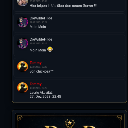
30.07.2026 / 16:08
Hier folgen Info´s über den neuen Server !!!
DieWildeHilde
21.07.2026 / 10:28
Moin Moin
DieWildeHilde
12.07.2026 / 14:14
Moin Moin
Tommy
10.07.2026 / 22:25
von chickpea^^
Tommy
10.07.2026 / 22:25
Letzte Aktivität:
27. Dez 2023, 22:48
DieWildeHilde
10.07.2026 / 12:48
Happy Birthday Chickpea