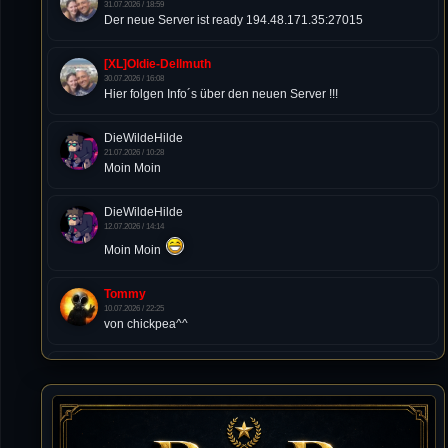
31.07.2026 / 18:59
Der neue Server ist ready 194.48.171.35:27015
[XL]Oldie-Dellmuth
30.07.2026 / 16:08
Hier folgen Info´s über den neuen Server !!!
DieWildeHilde
21.07.2026 / 10:28
Moin Moin
DieWildeHilde
12.07.2026 / 14:14
Moin Moin
Tommy
10.07.2026 / 22:25
von chickpea^^
Tommy
10.07.2026 / 22:25
Letzte Aktivität:
27. Dez 2023, 22:48