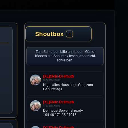
Shoutbox
−
Zum Schreiben bitte anmelden. Gäste
können die Shoutbox lesen, aber nicht
schreiben.
[XL]Oldie-Dellmuth
08.08.2026 / 09:22
Nigel altes Haus alles Gute zum
Geburtstag !
[XL]Oldie-Dellmuth
31.07.2026 / 18:59
Der neue Server ist ready
194.48.171.35:27015
[XL]Oldie-Dellmuth