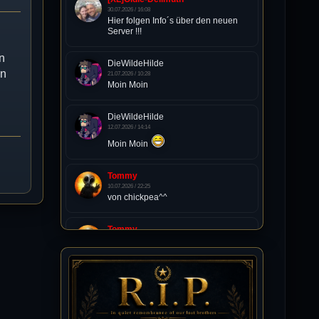
30.07.2026 / 16:08
Hier folgen Info´s über den neuen
Server !!!
n
DieWildeHilde
nn
21.07.2026 / 10:28
Moin Moin
DieWildeHilde
12.07.2026 / 14:14
Moin Moin
Tommy
10.07.2026 / 22:25
von chickpea^^
Tommy
10.07.2026 / 22:25
Letzte Aktivität:
27. Dez 2023, 22:48
DieWildeHilde
10.07.2026 / 12:48