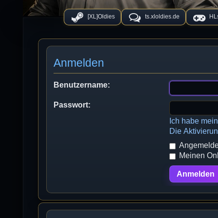
[XL]Oldies
ts.xloldies.de
HLs
Anmelden
Benutzername:
Passwort:
Ich habe mei
Die Aktivieru
Angemeldet
Meinen Onli