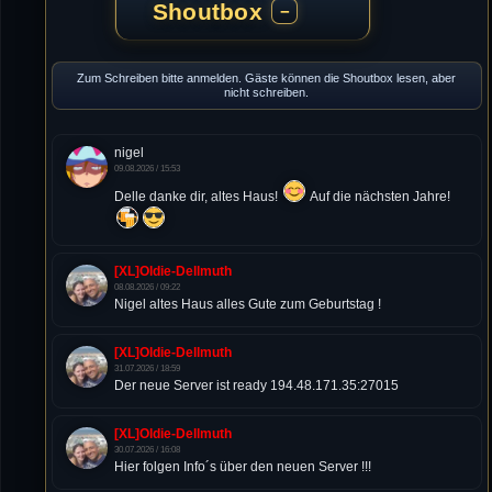
Shoutbox
−
Zum Schreiben bitte anmelden. Gäste können die Shoutbox lesen, aber
nicht schreiben.
nigel
09.08.2026 / 15:53
Delle danke dir, altes Haus!
Auf die nächsten Jahre!
[XL]Oldie-Dellmuth
08.08.2026 / 09:22
Nigel altes Haus alles Gute zum Geburtstag !
[XL]Oldie-Dellmuth
31.07.2026 / 18:59
Der neue Server ist ready 194.48.171.35:27015
[XL]Oldie-Dellmuth
30.07.2026 / 16:08
Hier folgen Info´s über den neuen Server !!!