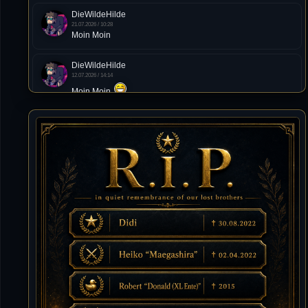
DieWildeHilde
21.07.2026 / 10:28
Moin Moin
DieWildeHilde
12.07.2026 / 14:14
Moin Moin
Tommy
10.07.2026 / 22:25
von chickpea^^
Tommy
10.07.2026 / 22:25
Letzte Aktivität:
27. Dez 2023, 22:48
DieWildeHilde
10.07.2026 / 12:48
Happy Birthday Chickpea
DieWildeHilde
10.07.2026 / 10:08