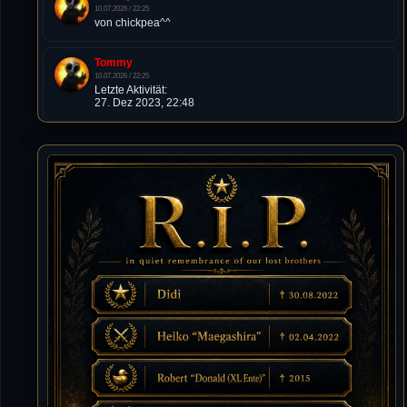
10.07.2026 / 22:25
von chickpea^^
Tommy
10.07.2026 / 22:25
Letzte Aktivität:
27. Dez 2023, 22:48
DieWildeHilde
10.07.2026 / 12:48
Happy Birthday Chickpea
DieWildeHilde
10.07.2026 / 10:08
Hallo meine Lieben!
Isimiyaki
10.07.2026 / 00:34
Alles gute chickpea
Mojochilla
02.07.2026 / 15:53
Was geht aaaaaaaaaaaab