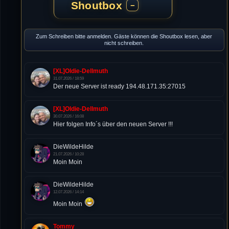
Shoutbox
−
Zum Schreiben bitte anmelden. Gäste können die Shoutbox lesen, aber
nicht schreiben.
[XL]Oldie-Dellmuth
31.07.2026 / 18:59
Der neue Server ist ready 194.48.171.35:27015
[XL]Oldie-Dellmuth
30.07.2026 / 16:08
Hier folgen Info´s über den neuen Server !!!
DieWildeHilde
21.07.2026 / 10:28
Moin Moin
DieWildeHilde
12.07.2026 / 14:14
Moin Moin
Tommy