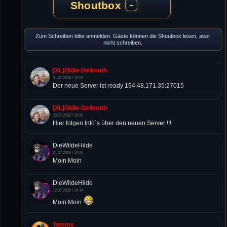
Shoutbox
−
Zum Schreiben bitte anmelden. Gäste können die Shoutbox lesen, aber
nicht schreiben.
[XL]Oldie-Dellmuth
31.07.2026 / 18:59
Der neue Server ist ready 194.48.171.35:27015
[XL]Oldie-Dellmuth
30.07.2026 / 16:08
Hier folgen Info´s über den neuen Server !!!
DieWildeHilde
21.07.2026 / 10:28
Moin Moin
DieWildeHilde
12.07.2026 / 14:14
Moin Moin
Tommy