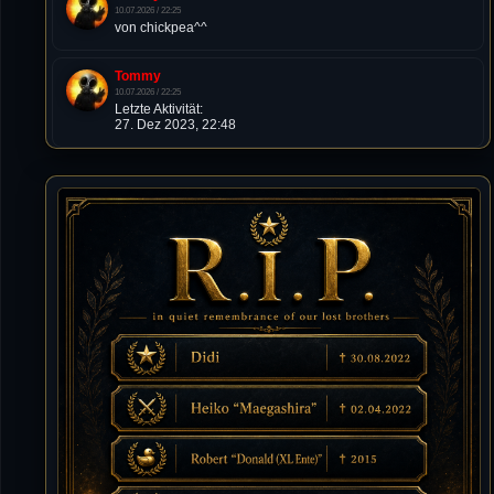
10.07.2026 / 22:25
von chickpea^^
Tommy
10.07.2026 / 22:25
Letzte Aktivität:
27. Dez 2023, 22:48
DieWildeHilde
10.07.2026 / 12:48
Happy Birthday Chickpea
DieWildeHilde
10.07.2026 / 10:08
Hallo meine Lieben!
Isimiyaki
10.07.2026 / 00:34
Alles gute chickpea
Mojochilla
02.07.2026 / 15:53
Was geht aaaaaaaaaaaab