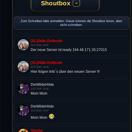
Shoutbox
−
Zum Schreiben bitte anmelden. Gäste können die Shoutbox lesen, aber
nicht schreiben.
[XL]Oldie-Dellmuth
31.07.2026 / 18:59
Der neue Server ist ready 194.48.171.35:27015
[XL]Oldie-Dellmuth
30.07.2026 / 16:08
Hier folgen Info´s über den neuen Server !!!
DieWildeHilde
21.07.2026 / 10:28
Moin Moin
DieWildeHilde
12.07.2026 / 14:14
Moin Moin
Tommy