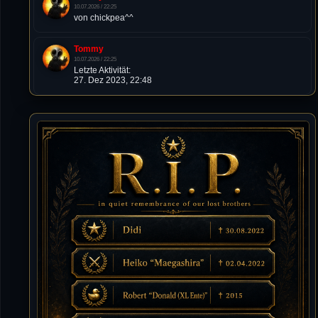
10.07.2026 / 22:25
von chickpea^^
Tommy
10.07.2026 / 22:25
Letzte Aktivität:
27. Dez 2023, 22:48
DieWildeHilde
10.07.2026 / 12:48
Happy Birthday Chickpea
DieWildeHilde
10.07.2026 / 10:08
Hallo meine Lieben!
Isimiyaki
10.07.2026 / 00:34
Alles gute chickpea
Mojochilla
02.07.2026 / 15:53
Was geht aaaaaaaaaaaab