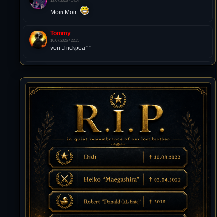
12.07.2026 / 14:14
Moin Moin
Tommy
10.07.2026 / 22:25
von chickpea^^
Tommy
10.07.2026 / 22:25
Letzte Aktivität:
27. Dez 2023, 22:48
DieWildeHilde
10.07.2026 / 12:48
Happy Birthday Chickpea
DieWildeHilde
10.07.2026 / 10:08
Hallo meine Lieben!
Isimiyaki
10.07.2026 / 00:34
Alles gute chickpea