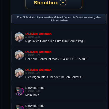
Shoutbox
−
Zum Schreiben bitte anmelden. Gäste können die Shoutbox lesen, aber
nicht schreiben.
[XL]Oldie-Dellmuth
08.08.2026 / 09:22
Nigel altes Haus alles Gute zum Geburtstag !
[XL]Oldie-Dellmuth
31.07.2026 / 18:59
Der neue Server ist ready 194.48.171.35:27015
[XL]Oldie-Dellmuth
30.07.2026 / 16:08
Hier folgen Info´s über den neuen Server !!!
DieWildeHilde
21.07.2026 / 10:28
Moin Moin
DieWildeHilde