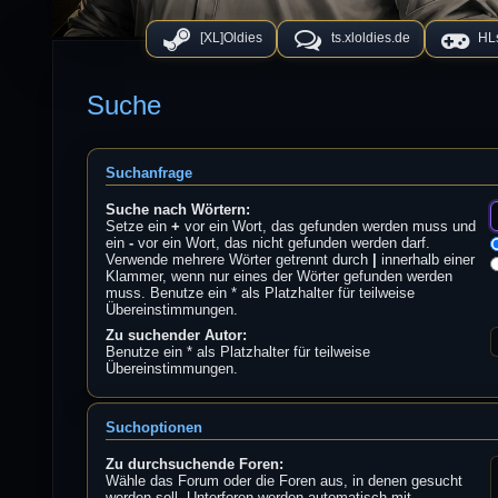
[XL]Oldies
ts.xloldies.de
HLs
Suche
Suchanfrage
Suche nach Wörtern:
Setze ein
+
vor ein Wort, das gefunden werden muss und
ein
-
vor ein Wort, das nicht gefunden werden darf.
Verwende mehrere Wörter getrennt durch
|
innerhalb einer
Klammer, wenn nur eines der Wörter gefunden werden
muss. Benutze ein * als Platzhalter für teilweise
Übereinstimmungen.
Zu suchender Autor:
Benutze ein * als Platzhalter für teilweise
Übereinstimmungen.
Suchoptionen
Zu durchsuchende Foren:
Wähle das Forum oder die Foren aus, in denen gesucht
werden soll. Unterforen werden automatisch mit