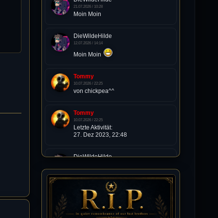
21.07.2026 / 10:28
Moin Moin
DieWildeHilde
12.07.2026 / 14:14
Moin Moin
Tommy
10.07.2026 / 22:25
von chickpea^^
Tommy
10.07.2026 / 22:25
Letzte Aktivität:
27. Dez 2023, 22:48
DieWildeHilde
10.07.2026 / 12:48
Happy Birthday Chickpea
DieWildeHilde
10.07.2026 / 10:08
Hallo meine Lieben!