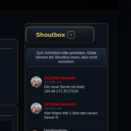
Shoutbox
−
Zum Schreiben bitte anmelden. Gäste
können die Shoutbox lesen, aber nicht
schreiben.
[XL]Oldie-Dellmuth
31.07.2026 / 18:59
Der neue Server ist ready
194.48.171.35:27015
[XL]Oldie-Dellmuth
30.07.2026 / 16:08
Hier folgen Info´s über den neuen
Server !!!
DieWildeHilde